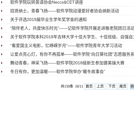
软件学院玩转英语协会Neccs&CET讲座
招贤纳士，青春飞扬——软件学院动漫爱好者协会纳新活动
关于评选2019届毕业生学年奖学金的通知
“陪伴老人，共度快乐时光”——记软件学院开展走进敬老院团日活
关于软件学院本科2018年吉林大学十佳大学生、十佳班级、自强自立
“看爱国主义电影，忆峥嵘岁月”——软件学院青年大学习活动
让爱点亮心灯，有你不再孤单——软件学院“向日葵社团”志愿服务系列
舞动青春，神采飞扬——软件学院2018级新生参加健美操大赛
冬日有你，更加温暖——软件学院举办“暖冬故事会”
共159条 10/11
首页
上页
下页
尾页