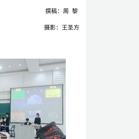
撰稿：周
黎
摄影：王圣方