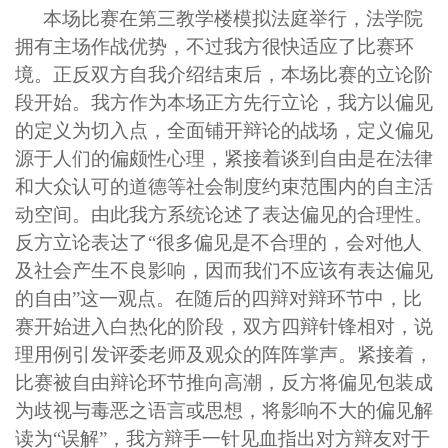
本场比赛在第三教学楼模拟法庭举行，法学院
拥有主场作战优势，不过我方很快适应了比赛环
境。正反双方自我介绍结束后，本场比赛的立论阶
段开始。我方作为本场正方先行立论，我方以偏见
的定义为切入点，全面铺开辩论的战场，定义偏见
源于人们的偏颇性心理，紧接着谈到自由是在法律
和大众认可的道德等社会制度约束范围内的自主活
动空间。由此我方系统论述了表达偏见的合理性。
反方立论表达了“很多偏见是不合理的，会对他人
及社会产生不良影响，因而我们不应该有表达偏见
的自由”这一观点。在随后的四辩对辩环节中，比
赛开始进入白热化的阶段，双方四辩针锋相对，说
理用例引发评委老师及观众的阵阵掌声。紧接着，
比赛被自由辩论环节推向高潮，反方将偏见包装成
为歧视与毒恶之语言或思想，将影响不大的偏见解
读为“误解”，我方辩手一针见血指出对方辩友对于