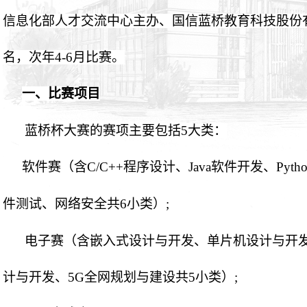
信息化部人才交流中心主办、国信蓝桥教育科技股份
名，次年
4-6
月比赛。
一、比赛项目
蓝桥杯大赛的赛项主要包括
5
大类：
软件赛（含
C/C++
程序设计、
Java
软件开发、
Pyth
件测试、网络安全共
6
小类）
;
电子赛（含嵌入式设计与开发、单片机设计与开
计与开发、
5G
全网规划与建设共
5
小类）
;