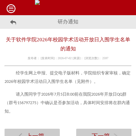
研办通知
关于软件学院2026年校园学术活动开放日入围学生名单
的通知
发布者： [发表时间]：2026-07-02 [来源]： [浏览次数]：
2597
经学生网上申报、提交电子版材料，学院组织专家审核，确定
年校园学术活动日入围学生名单（见附件）。
2026
请入围同学于
年
月
日
前在我院
年开放日
群
2026
7
5
8:00
2026
QQ
（群号
）中确认是否参加活动，具体时间安排将在群内通
156797275
知。