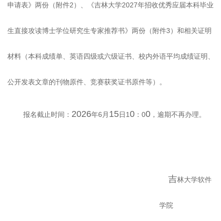
2
2027
申请表》两份（附件
）、《吉林大学
年招收优秀应届本科毕业
3
生直接攻读博士学位研究生专家推荐书》两份（附件
）和相关证明
材料（本科成绩单、英语四级或六级证书、校内外语平均成绩证明、
公开发表文章的刊物原件、竞赛获奖证书原件等）。
2026
15
0
0
6
1
0
报名截止时间：
年
月
日
：
，逾期不再办理。
吉
林大学软件
学院