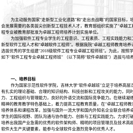
为主动服务国家“走新型工业化道路”和“走出去战略”的国家目标
会发展需要的各类拔尖创新型工程技术人才，教育部组织实施了“卓越工
程专业被教育部批准为卓越工程师培养计划实施单位。
为加强软件工程专业学生的工程意识、工程素质、工程实践能力和
新型软件工程人才和
“
卓越软件工程师
”
。根据我院
“
卓越工程师教育培养
选拔优秀的学生组建“
2018
级软件工程专业卓越工程师班”。为此，按照学
如下“软件工程专业卓越工程师班” （以下简称“软件卓越班”）选拔与培
一、培养目标
作为国家示范性软件学院，吉林大学“软件卓越班”立足于培养高层
有扎实的理论基础、合理的知识结构、科技创新和工程攻关的能力，同
力、工程组织与管理能力，良好的外语交流和国际竞争能力。在继续凝练
精神的教育教学特色基础上，着力提高工程教育质量，在
“
卓越工程师教
培养体系和课程改革，加强与国外一流大学和国内外知名企业联合培养
学生的国际视野、团队沟通与协作能力、创新与工程实践能力。力求打
培养出我国产业急需的优秀的软件架构师、精明的项目管理员及技术高
软件大生产关键要素，能参与全球软件业激烈竞争的优秀人才。