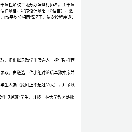
主干课程加权平均分办法进行排名。主干课
与法律基础、程序设计基础（
C
语言）、数
。加权平均分相同情况下，依次按程序设计
录取，提出拟录取学生候选人，报学院推荐
格录取。由遴选工作小组讨论后单独排序并
取学生人选（原则上不超过
30
人），并予以
软件卓越班”学生，并报吉林大学教务处批