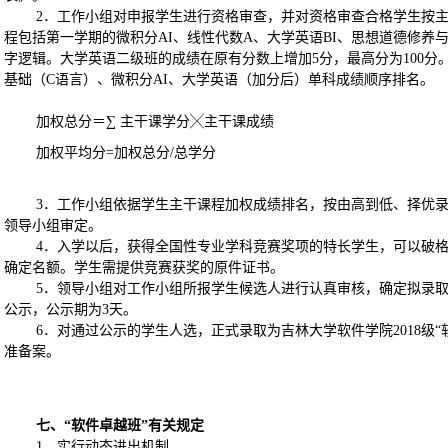
2
．工作小组对申报学生进行资格审查，并对资格审查合格学生按
程包括第一学期的微积分
AI
、线性代数
A
、大学英语
BI
、思想道德修养
字逻辑。大学英语二级班的成绩在原有分数上增加
5
分，最高分为
100
分
基础（
C
语言）、微积分
AI
、大学英语（加分后）单科成绩顺序排名。
加权总分＝∑ 主干课学分╳主干课成绩
加权平均分
=
加权总分
/
总学分
3
．工作小组依据学生主干课程加权成绩排名，按由高到低、择优
领导小组审定。
4
．入学以后，获得全国性专业学科竞赛奖项的特长学生，可以破
确定名额。学生需提供竞赛获奖的原件证书。
5
．领导小组对工作小组所报学生候选人进行认真审核，确定拟录
公示，公示期为
3
天。
6
．对通过公示的学生人选，正式录取为吉林大学软件学院
2018
级“
准备案。
七、“软件卓越班”有关规定
1
．实行动态进出机制