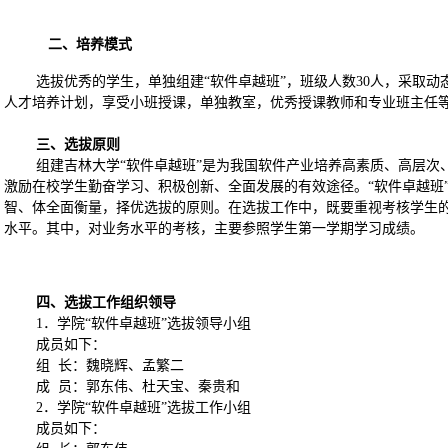
二、培养模式
选拔优秀的学生，单独组建
“
软件卓越班
”
，班级人数
30
人，
采取动
人才培养计划，享受小班授课，单独教室，优秀授课教师和专业班主任
三、选拔原则
组建吉林大学
“
软件卓越班
”
是为我国软件产业培养高素质、高层次
激励在校学生勤奋学习、积极创新、全面发展的有效途径。“软件卓越班
智、体全面衡量，择优选拔的原则。在选拔工作中，既要重视考核学生
水平。其中，对业务水平的考核，主要参照学生第一学期学习成绩。
四、选拔工作组织领导
1
．学院“软件卓越班”选拔领导小组
成员如下：
组
长：魏晓辉、孟繁二
成
员：郭东伟、杜天宝、秦贵和
2
．学院“软件卓越班”选拔工作小组
成员如下：