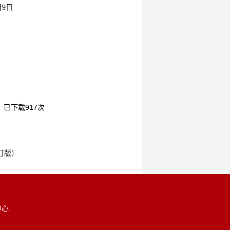
月
9
日
】已下载
917
次
订版）
中心