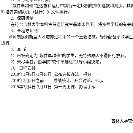
“软件卓越班”在选拔和运行中实行一定比例的择优选拔和淘汰。具
师培养实施办法（试行）》文件执行。
2
．保研机制
在符合吉林大学本科生保送研究生基本条件下，将按照学校的有关
3
．全程导师制
导师制是创新型人才培养过程中的一个重要措施。导师配备采取学生
进行。
4
．其
它
1
）已被确定为“软件卓越班”的学生，无特殊原因不得自行放弃。
2
）未尽事宜，由学院“软件卓越班”领导小组决定。
八、日程安排
2019
年
1
月
9
日
-1
月
18
日 公布选拔办法、报名
2019
年
3
月
3
日之前
成绩统计、开会讨论、公示
2019
年
3
月
4
日
-3
月
11
日
第一周上课、办理手续
吉林大学软