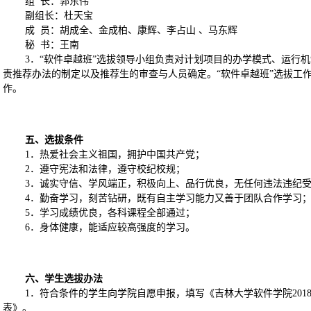
组
长：郭东伟
副组长：杜天宝
成
员：胡成全、金成柏、康辉、李占山 、马东辉
秘
书：王南
3
．“软件卓越班”选拔领导小组负责对计划项目的办学模式、运行
责推荐办法的制定以及推荐生的审查与人员确定。“软件卓越班”选拔工作
作。
五、选拔条件
1
．热爱社会主义祖国，拥护中国共产党；
2
．遵守宪法和法律，遵守校纪校规；
3
．诚实守信、学风端正，积极向上、品行优良，无任何违法违纪
4
．勤奋学习，刻苦钻研，既有自主学习能力又善于团队合作学习
5
．学习成绩优良，
各科课程全部通过
；
6
．身体健康，能适应较高强度的学习。
六、学生选拔办法
1
．符合条件的学生向学院自愿申报，填写《吉林大学软件学院
201
表》。