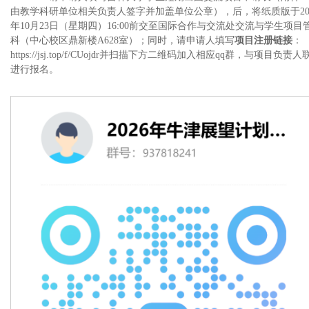
由教学科研单位相关负责人签字并加盖单位公章），后，将纸质版于
2
年
10
月
23
日（星期四）
16:00
前交至国际合作与交流处交流与学生项目
科（中心校区鼎新楼
A628
室）；同时，请申请人填写
项目注册链接
：
https://jsj.top/f/CUojdr
并扫描下方二维码加入相应
qq
群，与项目负责人
进行报名。