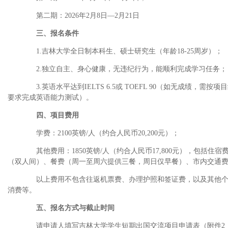
第二期：
2026
年
2
月
8
日—
2
月
21
日
三、报名条件
1.
吉林大学全日制本科生、硕士研究生（年龄
18-25
周岁）；
2.
独立自主、身心健康，无违纪行为，能顺利完成学习任务；
3.
英语水平达到
IELTS 6.5
或
TOEFL 90
（如无成绩，需按项目
要求完成英语能力测试）。
四、项目费用
学费：
2100
英镑
/
人（约合人民币
20,200
元）；
其他费用：
1850
英镑
/
人（约合人民币
17,800
元），包括住宿
（双人间）、餐费（周一至周六提供三餐，周日仅早餐）、市内交通
以上费用不包含往返机票费、办理护照和签证费，以及其他个
消费等。
五、报名方式与截止时间
请申请人填写吉林大学学生短期出国交流项目申请表（附件
2