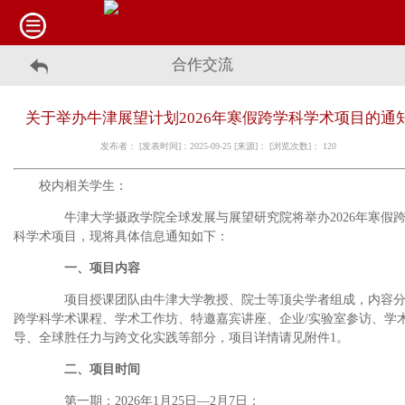
合作交流
关于举办牛津展望计划2026年寒假跨学科学术项目的通
发布者： [发表时间]：2025-09-25 [来源]： [浏览次数]：
120
校内相关学生：
牛津大学摄政学院全球发展与展望研究院将举办
2026
年寒假
科学术项目，现将具体信息通知如下：
一、项目内容
项目授课团队由牛津大学教授、院士等顶尖学者组成，内容分
跨学科学术课程、学术工作坊、特邀嘉宾讲座、企业
/
实验室参访、学
导、全球胜任力与跨文化实践等部分，项目详情请见附件
1
。
二、项目时间
第一期：
2026
年
1
月
25
日—
2
月
7
日；