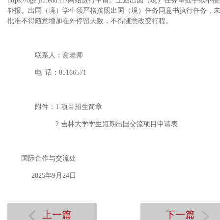
https://oge.jlu.edu.cn/
网站进行申请。上述出国（境）任务审批手续不接
补报。出国（境）学生须严格按照出国（境）任务同意书执行任务，
批准不得随意增加在外停留天数，不得随意改变行程。
联系人：谢老师
电 话：
85166571
附件：
1.
项目招生简章
2.
吉林大学学生短期出国交流项目申请表
国际合作与交流处
2025
年
9
月
24
日
上一篇
下一篇