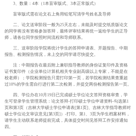
3、数量：4本（1本盲审版式、3本正常版式）
盲审版式需在论文右上角用铅笔写清学号姓名及导师
二、论文送审阶段一般为25天左右，未能及时提交纸质版论文
的同学将没有资格参加答辩，最终评审结果将统一返给学生的正导
师，请各位同学按照时间流程和导师联系。
三、送审阶段学院将统计学生的答辩申请表、开题报告、中期
报告、检测报告情况，未上交的同学请尽快提交。
注：中期报告在最后附上兼职指导教师的身份证复印件及资格
证书复印件（企业单位计算机相关专业副高级以上专家，不能是在
校老师）；学院检测报告只需打印第一页，若学院检测结果查重超
过10%的学生需自行进行第二次检测，并提交两份检测报告第一页。
四、学位办在10月19日已完成硕士学位论文答辩资格审查，学
生可登录学生管理系统：论文答辩-打印硕士学位申请资料-勾选第1
页和第3页（吉林大学硕士学位申请表[第1页]、吉林大学指导教师对
硕士学位论文审议意见[第3页]）-打印。第1、3页为学生档案材料，
请学生主动联系老师提前完成，具体提交时间见答辩工作安排通知
四。