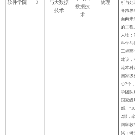
软件学院
2
与大数据
物理
析与处
数据技
技术
备跨界
术
面向未
的工程
人物；
科学与
工程两
建设，
流本科
国家级
心2个
学团队
国家级
部、“1
2部，
国家教
奖；研