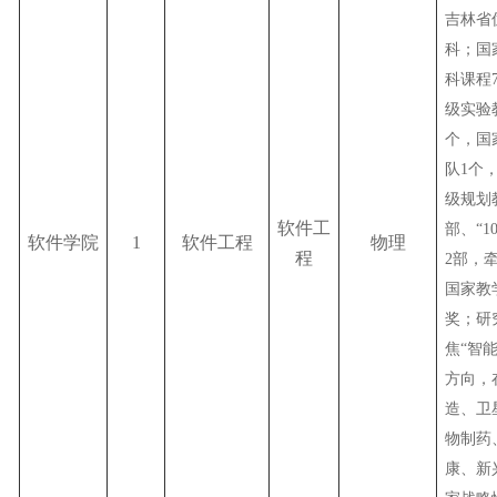
吉林省
科；国
科课程
级实验
个，国
队1个
级规划
软件工
部、“1
软件学院
1
软件工程
物理
程
2部，
国家教
奖；研
焦“智
方向，
造、卫
物制药
康、新