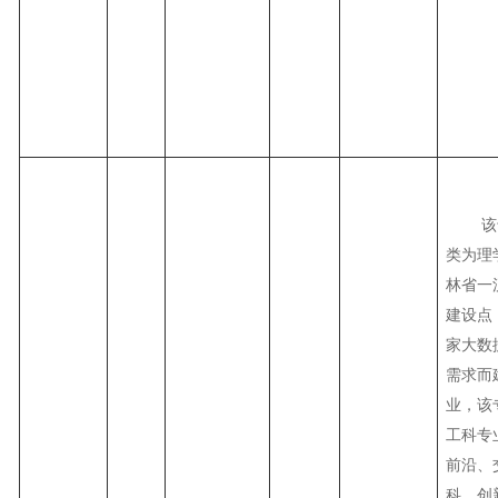
该
类为理
林省一
建设点
家大数
需求而
业，该
工科专
前沿、
科、创