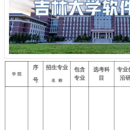
序
招生专业
包含
选考科
专业
学
院
专业
目
沿
号
名
称