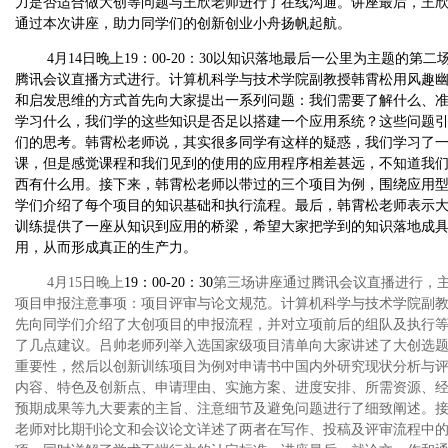
力是否适合做大创等问题与王欣老师进行了在线沟通。讲座最后，王
通过本次讲座，助力同学们的创新创业小舟扬帆起航。
4
月
14
日晚上
19
：
00-20
：
30
以知识落地最后一公里为主题的第二
腾讯会议直播方式进行。计算机科学与技术学院副教授韩霄松用风趣
和启发思维的方式首先向大家提出一系列问题：我们需要了解什么、
学习什么，我们学的这些知识是否足以搭建一个应用系统？这些问题
们的思考。韩霄松老师说，其实很多同学有这样的疑惑，我们学习了
课，但是感觉课程和我们见到的使用的应用程序相差甚远，不知道我
西有什么用。接下来，韩霄松老师以带过的三个项目为例，围绕应用
学们介绍了每个项目的知识基础和执行流程。最后，韩霄松老师表示
训练提供了一座从知识到应用的桥梁，希望大家把学到的知识落地成
用，从而形成真正的生产力。
4
月
15
日晚上
19
：
00-20
：
30
第三场讲座通过腾讯会议直播进行，
项目申报注意事项：项目评审与论文规范。计算机科学与技术学院副
先向同学们介绍了大创项目的申报流程，并对立项前后的组队及执行
了几点建议。吕帅老师列举入选国家级项目清单向大家讲述了大创选
重要性，然后以创新训练项目为例对申请书中国内外研究现状分析与
内容、特色及创新点、申请理由、实施方案、进度安排、所需资源、
预期成果等九大要素的主旨、注意细节及避免问题进行了细致阐述。
老师对比期刊论文和会议论文详述了两者在写作、投稿及评审流程中