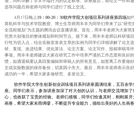
项，同时详解了学术不端行为的认定标准。讲座最后，就论文一作和
选等问题吕帅老师与同学们进行了线上交流。
4
月
17
日晚上
19
：
00-20
：
30
软件学院大创项目系列讲座第四场
如
算机科学与技术学院教授、博士生导师周丰丰为同学们带来了以“研究
全流程规划”为主题的腾讯会议直播讲座。首先，周丰丰老师为大家简
究类大创项目的整体规划和时间节点。接下来，周丰丰老师以科研项
行性为切入点，结合实验室发表文章的实例为同学们详细讲解了论文
研、复现、改进结果、优化算法、论文方案、论文写作、投稿审稿等
事项。周丰丰老师建议大家在研究工作中培养严谨的工作态度和良好
惯，如遇退稿要认真回复编辑和审稿人的所有意见，如暂离工作要做
文或实验数据的保存备份，切莫因小失大。最后，周丰丰老师表示良
成功的一半，希望大家多做研究、多发论文。
软件学院大学生创新创业训练项目系列讲座圆满结束，五百余学
座。同学们表示，参加讲座加深了对大创的认识，与老师交流增加了
心，也收获了宝贵的经验。老师们感慨，同学们恰逢其时，刚刚展开
画卷，希望大家未雨绸缪，不断提升专业能力，描绘出美好的人生画