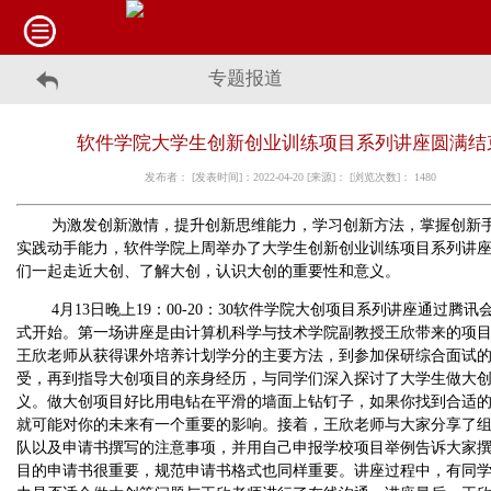
专题报道
软件学院大学生创新创业训练项目系列讲座圆满结
发布者： [发表时间]：2022-04-20 [来源]： [浏览次数]：
1480
为激发创新激情，提升创新思维能力，学习创新方法，掌握创新
实践动手能力，软件学院上周举办了大学生创新创业训练项目系列讲
们一起走近大创、了解大创，认识大创的重要性和意义。
4
月
13
日晚上
19
：
00-20
：
30
软件学院大创项目系列讲座通过腾讯
式开始。第一场讲座是由计算机科学与技术学院副教授王欣带来的项
王欣老师从获得课外培养计划学分的主要方法，到参加保研综合面试
受，再到指导大创项目的亲身经历，与同学们深入探讨了大学生做大
义。做大创项目好比用电钻在平滑的墙面上钻钉子，如果你找到合适
就可能对你的未来有一个重要的影响。接着，王欣老师与大家分享了
队以及申请书撰写的注意事项，并用自己申报学校项目举例告诉大家
目的申请书很重要，规范申请书格式也同样重要。讲座过程中，有同