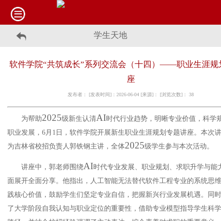
学生天地
软件学院“共筑成长”系列交流会（十四）——职业生涯规
座
发布者： [发表时间]：2026-06-04 [来源]： [浏览次数]：
38
2025
AI
为帮助
级
新生
认清
时代行业趋势，明晰专业价值，科学
职业发展，
6
月
1
日，软件学院开展新生职业
生涯规划
专题讲座。本次
2025
为吉林省校招负责人郭铁钢主讲，全体
级
学生
参与本次活动。
AI
讲座中，郭老师围绕
时代专业发展、职业规划、求职升学与能
面展开全面分享。他指出，人工智能无法替代软件工程专业的系统思
践核心价值，鼓励学生们坚定专业自信，把握新兴行业发展机遇。同
了大学阶段自我认知与职业定位的重要性，借助专业模型指导学生科