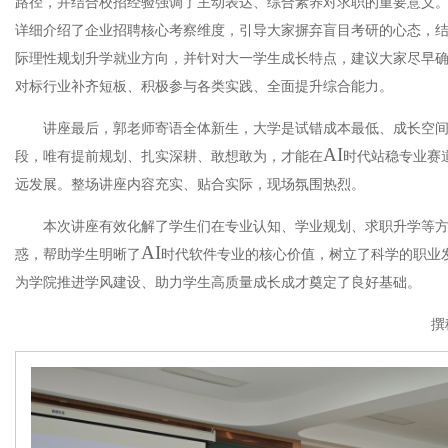
路径，并结合校招经验强调了主动表达、综合素养对求职的重要意义
详细介绍了企业招聘核心考察维度，引导大家摒弃盲目考研的心态，
际理性规划升学就业方向，并针对大一学生成长特点，建议大家尽早
对标行业补齐短板、积极参与各类实践、全面提升综合能力。
讲座最后，郭老师寄语全体
新生
，大学是试错成本最低、成长空
AI
段，唯有提前规划、扎实深耕、敢想敢为，才能在
时代站稳专业赛
远发展。整场讲座内容充实、贴合实际，现场氛围热烈。
本次讲座有效化解了学生们在专业认知、学业规划、求职升学等
AI
惑，帮助学生明晰了
时代软件专业的核心价值，树立了科学的职业
为学院推进学风建设、助力学生高质量成长成才奠定了良好基础。
撰