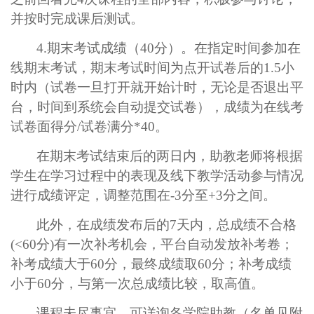
并按时完成课后测试。
4.
期末考试成绩（
40
分）。在指定时间参加在
线期末考试，期末考试时间为点开试卷后的
1.5
小
时内（试卷一旦打开就开始计时，无论是否退出平
台，时间到系统会自动提交试卷），成绩为在线考
试卷面得分
/
试卷满分
*40
。
在期末考试结束后的两日内，助教老师将根据
学生在学习过程中的表现及线下教学活动参与情况
进行成绩评定，调整范围在
-3
分至
+3
分之间。
此外，在成绩发布后的
7
天内，总成绩不合格
(<60
分
)
有一次补考机会，平台自动发放补考卷；
补考成绩大于
60
分，最终成绩取
60
分；补考成绩
小于
60
分，与第一次总成绩比较，取高值。
课程未尽事宜，可详询各学院助教（名单见附