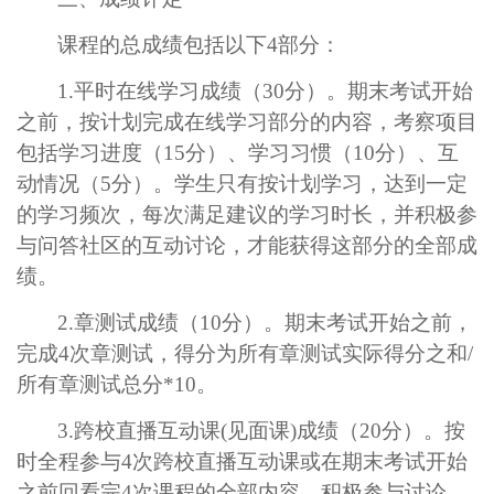
课程的总成绩包括以下
4
部分：
1.
平时在线学习成绩（
30
分）。期末考试开始
之前，按计划完成在线学习部分的内容，考察项目
包括学习进度（
15
分）、学习习惯（
10
分）、互
动情况（
5
分）。学生只有按计划学习，达到一定
的学习频次，每次满足建议的学习时长，并积极参
与问答社区的互动讨论，才能获得这部分的全部成
绩。
2.
章测试成绩（
10
分）。期末考试开始之前，
完成
4
次章测试，得分为所有章测试实际得分之和
/
所有章测试总分
*10
。
3.
跨校直播互动课
(
见面课
)
成绩（
20
分）。按
时全程参与
4
次跨校直播互动课或在期末考试开始
之前回看完
4
次课程的全部内容，积极参与讨论，