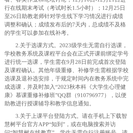
行在线期末考试（考试时长
1.5
小时）；
12
月
25
日
至
26
日助教老师针对学生线下学习情况进行成绩
调整和确认；成绩发布后的
7
天内，总成绩不及格
的学生可以参加在线补考。
2.
关于选课方式。
2023
级学生无需自行选课，
学校教务系统及课程平台会在正式开课前绑定学号
进行统一选课，学生需在
9
月
28
日前完成首次登陆
及课程确认。其他年级重修、补修学生需根据学校
选课及退补选安排，于规定时间内在教务系统中完
成选课，并及时加入
“
2023
秋本科《大学生心理健
康》慕课重修补修班
”
QQ
群（
910796977
），以便
助教进行授课辅导和教学信息通知。
3.
关于上课平台登陆方式。请在手机上下载智
慧树平台官方
APP
“知到”
，或在电脑搜索并访
问
“智慧树在线教育”
。学生无需自行注册账号，请