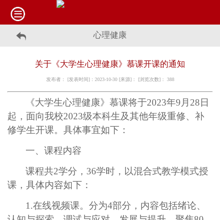
心理健康
关于《大学生心理健康》慕课开课的通知
发布者： [发表时间]：2023-10-30 [来源]： [浏览次数]：
388
《大学生心理健康》慕课将于
2023
年
9
月
28
日
起，面向我校
2023
级本科生及其他年级重修、补
修学生开课。具体事宜如下：
一、课程内容
课程共
2
学分，
36
学时，以混合式教学模式授
课，具体内容如下：
1.
在线视频课。分为
4
部分，内容包括绪论、
认知与探索、调试与应对、发展与提升，聚焦
80