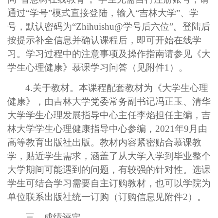
通
过“学号”模式直接登陆，输入“吉林大学”、
学
号，默认密码为
“
Zhihuishu@
学号后六位
”
。登陆后
按提示补全信息并确认课程后，即可开始在线学
习。学习过程中的注意事项及操作指南请参见《大
学生心理健康》慕课学习问答（见附件
1
）。
4.
关于教材。本课程配套教材为《大学生心理
健康》，由吉林大学党委常务副书记冯正玉、清华
大学学生心理发展指导中心主任李焰担任主编，吉
林大学学生心理健康指导中心参编，
2021
年
9
月由
高等教育出版社出版。教材内容紧密贴合慕课教
学，贴近学生需求，涵盖了从大学入学到毕业整个
大学期间可能遇到的问题，有较强的针对性。选课
学生可结合学习需要自主订购教材，也可以学院为
单位联系出版社统一订购（订购信息见附件
2
）。
三、成绩评定