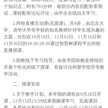
个知识点，时长
793
分钟；每部分内容后配有章测
试，课程配有论坛讨论；由学生在线自主学习。
2.
跨校直播互动课
(
见面课
)
。共
4
讲，由北京大
学、清华大学等学校的知名教师针对学生感兴趣的
主题，分别在
10
月
19
日、
11
月
02
日、
11
月
16
日和
11
月
30
日的
18:30-20:30
通过智慧树课程平台跨校
直播授课。
3.
助教线下学习指导。由各学院助教老师组织
开展个性化的线下授课、答疑讨论和督学指导等教
学活动。
二、授课安排
1.
关于教学计划。本学期的课程在
9
月
28
日开
课，
12
月
15
日
23:59
结束视频课学习、见面课回
看、各类作业和论坛讨论；
12
月
16
日
-12
月
21
日进