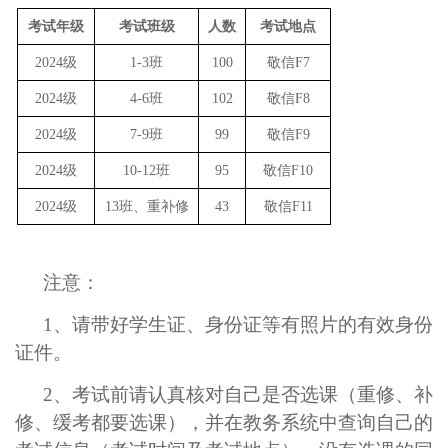
考试年级
考试班级
人数
考试地点
2024级
1-3班
100
敬信
F7
2024级
4-6班
102
敬信
F8
2024级
7-9班
99
敬信
F9
2024级
10-12班
95
敬信
F10
2024级
13班、重补修
43
敬信
F11
注
意：
1、请带好学生证、身份证等有照片的有效身份
证件。
2、考试前请认真核对自己是否选课（重修、补
修、缓考都要选课），并在教务系统中查询自己的