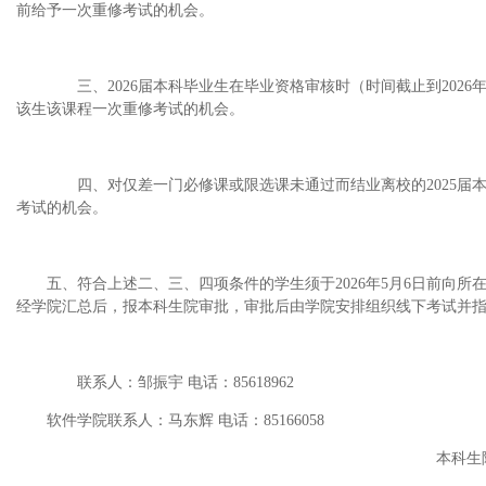
前给予一次重修考试的机会。
三、2026届本科毕业生在毕业资格审核时（时间截止到2026
该生该课程一次重修考试的机会。
四、对仅差一门必修课或限选课未通过而结业离校的2025届
考试的机会。
五、符合上述二、三、四项条件的学生须于
2026年5月6日前向
经学院汇总后，报本科生院审批
，
审批后由
学院
安排组织线下考试并
联系人：邹振宇 电话：85618962
软件学院联系人：马东辉
电话：
8
5166058
本科生