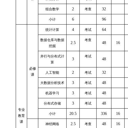
2
32
组合数学
考查
6
96
小计
4
64
统计计算
考试
数据仓库与数据
考查
2.5
48
16
挖掘
并行与分布式计
考试
3
48
算
必修
2
32
人工智能
考试
课
3
48
大数据分析技术
考试
3
48
机器学习
考试
3
48
分布式存储
考试
专业
20.5
336
16
小计
教育
课
2.5
48
16
神经网络
考查