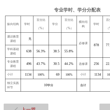
专业学时、学分分配表
百分比
百分比
百
横向结
纵向结构
学时
学分
学时
构
%
%
（
）
（
）
（
通识教育
无
课程
必修课
878
77
学科基础
638
56.3%
38.5
55.8%
课程
专业教育
496
43.7%
30.5
44.2%
256
22
选修课
课程
小计
1134
69
小计
1134
100%
100%
1
独立实践
10
学分
合计
环节
上一篇