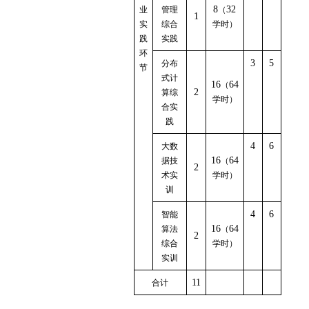
8
32
业
管理
（
1
实
综合
学时）
践
实践
环
3
5
分布
节
式计
16
64
（
2
算综
学时）
合实
践
4
6
大数
16
64
据技
（
2
术实
学时）
训
4
6
智能
16
64
算法
（
2
综合
学时）
实训
11
合计