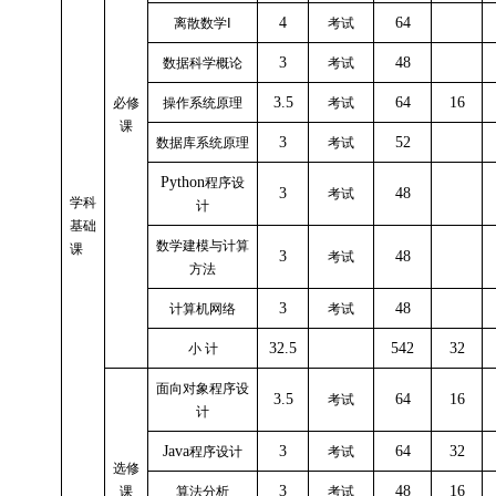
4
64
离散数学
Ⅰ
考试
3
48
数据科学概论
考试
3.5
64
16
必修
操作系统原理
考试
课
3
52
数据库系统原理
考试
Python
程序设
3
48
考试
学科
计
基础
数学建模与计算
课
3
48
考试
方法
3
48
计算机网络
考试
32.5
542
32
小
计
面向对象程序设
3.5
64
16
考试
计
Java
3
64
32
程序设计
考试
选修
3
48
16
课
算法分析
考试