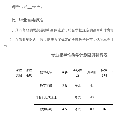
理学（第二学位）
七、毕业合格标准
1
、具有良好的思想道德和身体素质，符合学校规定的德育和体育
2
、在修业年限内，通过培养方案规定的全部教学环节，达到本专
分。
专业指导性教学计划及其进程表
课程
课程
考核性
实验
课程名称
学分
总学时
类别
性质
质
学时
2.5
42
数字逻辑
考试
3
48
计算机组成原理
考试
4.5
80
16
数据结构
考试