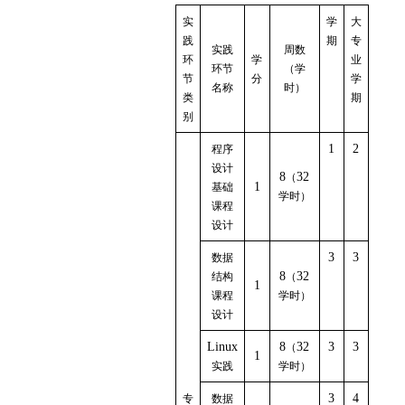
实
学
大
践
期
专
实践
周数
环
学
业
环节
（学
节
分
学
名称
时）
类
期
别
1
2
程序
设计
8
32
（
1
基础
学时）
课程
设计
3
3
数据
8
32
结构
（
1
课程
学时）
设计
Linux
8
32
3
3
（
1
实践
学时）
3
4
专
数据