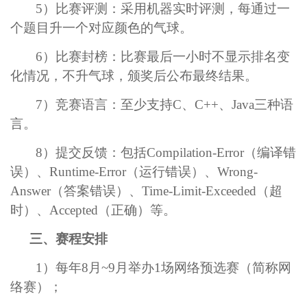
5
）比赛评测：采用机器实时评测，每通过一
个题目升一个对应颜色的气球。
6
）比赛封榜：比赛最后一小时不显示排名变
化情况，不升气球，颁奖后公布最终结果。
7
）竞赛语言：至少支持
C
、
C++
、
Java
三种语
言。
8
）提交反馈：包括
Compilation-Error
（编译错
误）、
Runtime-Error
（运行错误）、
Wrong-
Answer
（答案错误）、
Time-Limit-Exceeded
（超
时）、
Accepted
（正确）等。
三、赛程安排
1
）每年
8
月
~9
月举办
1
场网络预选赛（简称网
络赛）；