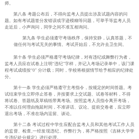
师。
第八条 考题公布后，不得向监考人员提出涉及试题内容的问
题。如有考试题签分发错误或字迹模糊等问题，可举手等监考人员
走近后，小声询问，同学之间不准互相询问。
第九条 学生必须遵守考场秩序，保持安静，认真答题，不
做任何与考试无关的事情。考试开始后，不允许去卫生间。
第十条 学生必须严格遵守考场纪律，对有违纪或舞弊行为者，
监考人员应在试卷上注明
“
违纪
”
字样，并记入考场记录单中，该门课
程考试成绩按
“0”
分计载；同时，学校将根据情节给予相应的纪律处
分。
第十一条 学生必须严格遵守主考指令，按规定的时间答题。考
试结束学生立即停止答卷，并按要求上交试题、试卷等材料，不得
将试卷、答题纸及草稿纸带离考场。按照监考人员指令离开考场，
不准以任何理由拖延时间，不准讲话、议论。提前交卷者，应立即
退出考场，不准在场内逗留、谈论。
第十二条 考试过程中学生应配合监考人员和其他考试工作人员
的监督、检查
,
一经发现违纪、作弊行为，将严格按照《吉林大学学
生违纪处分规定》进行处理。