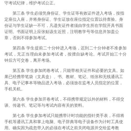
守考试纪律，维护考试公正。
第三条 学生必须凭身份证、学生证等有效证件进入考场，按指
定座位入座，并将身份证、学生证放在座位指定位置以待查验。身
份证与学生证缺一不可，凡遗失证件者须由学生所在学院开具书面
证明。书面证明上应张贴该生近照，注明教学号等信息并加盖公
章，否则不得参加考试。
第四条 学生提前二十分钟进入考场，迟到二十分钟者不准参加
考试，无正当理由未参加考试者，按擅自缺考论。考试开始三十分
钟后方可交卷，离开考场。
第五条 学生参加闭卷考试，只能带相关证件和必要的文具。如
果已经携带笔袋（文具盒）、书、教材、笔记、纸张和无线通讯工
具、电子记事本等物品进入考场，必须放在监考人员指定的位置，
手机关机。
第六条 学生参加开卷考试，不得携带规定以外的材料，不得交
谈、传递书、笔记等与考试内容有关的资料。
第七条 学生参加考试只能携带计时功能的指针类手表，不得将
手机等通讯工具和掌上电脑、电子辞典等电子设备作为计时工具使
用。确实因为疏忽带入的必须在考试之前关闭电源并交给监考教