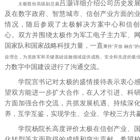
吕灏详细介绍公司历史发
太极
股份高级副总裁
及在数字政府、智慧城市、信创产业方面的
情况，随后
参观
了太极
解决方案中心
和
信创
心
。双方
并围绕太极
作为军工电子主力军、
国家队和国家战略科技力量，
一直
秉持
“开放·融合”
设理念，为党政军和关键基础设施领域提供成熟、安全和先进的最
力数字中国建设进行了沟通交流。
学院宫书记对太极的盛情接待表示衷心
望双方能进一步扩大合作，在人才引进、科
方面加强合作交流，共抓发展机遇、持续深
养，互学互鉴，实现学生、企业、学校三方共
学院杨院长
高度评价
太极
在信创产业、
化转型等方面取得的成绩和突出贡献，
希望